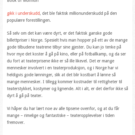
Book of Mormon
gikk i underskudd
, det ble faktisk millionunderskudd på den
populære forestillingen.
Så selv om det kan være dyrt, er det faktisk ganske gode
billettpriser i Norge. Spesielt hvis man hopper på ett av de mange
gode tilbudene teatrene tilbyr sine gjester. Du kan jo tenke på
hvor mye det koster å gå på kino, eller på fotballkamp, og da ser
du fort at teaterprisene ikke er så ille likevel. Det er mange
mennesker involvert i en teaterproduksjon, og i Norge har vi
heldigvis gode lønninger, slik at det blir kostbart å lønne så
mange mennesker. I tillegg kommer kostnader til rettigheter til
teaterstykket, kostymer og lignende. Alt i alt, er det derfor ikke så
dyrt å gå på teater.
Vi håper du har lært noe av alle tipsene ovenfor, og at du får
mange – rimelige og fantastiske – teateropplevelser i tiden
fremover.