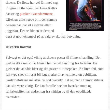
skoene. De fleste har vel fått med seg
Singin» in the Rain, der Gene Kellys
danser og
plasker i vanndammene
,
Effekten ville neppe blitt den samme
dersom han danset i støvler eller i
joggesko. Denne filmen er dermed
også et godt eksempel på at valg av sko har betydning.
Historisk korrekt
Selvsagt er det også viktig at skoene passer til filmens handling. Det
gjelder ikke minst når filmen har hentet handling fra fortiden. Da
gjelder det at både klær og sko passer til tidsepoken. En liten feil, som
feil type sko, vil raskt bli lagt merke til av kritikere og publikum.
Kostymefolkene må altså ha god oversikt. Til og med i framtidsfilmer
kan sko være viktig. De kan fortelle noe om hvordan mote og
funksjonalitet har endret seg fra nåtiden og til den oppdiktede
framtiden.