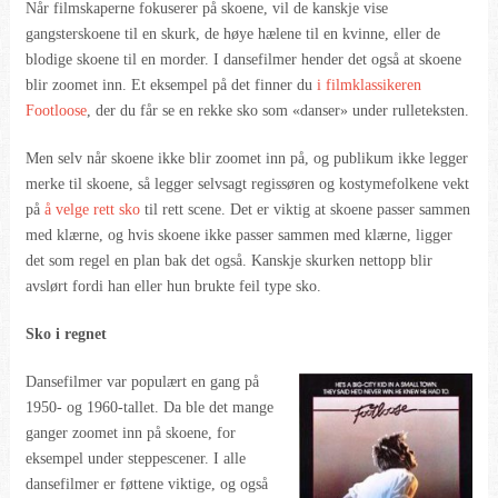
Når filmskaperne fokuserer på skoene, vil de kanskje vise
gangsterskoene til en skurk, de høye hælene til en kvinne, eller de
blodige skoene til en morder. I dansefilmer hender det også at skoene
blir zoomet inn. Et eksempel på det finner du
i filmklassikeren
Footloose
, der du får se en rekke sko som «danser» under rulleteksten.
Men selv når skoene ikke blir zoomet inn på, og publikum ikke legger
merke til skoene, så legger selvsagt regissøren og kostymefolkene vekt
på
å velge rett sko
til rett scene. Det er viktig at skoene passer sammen
med klærne, og hvis skoene ikke passer sammen med klærne, ligger
det som regel en plan bak det også. Kanskje skurken nettopp blir
avslørt fordi han eller hun brukte feil type sko.
Sko i regnet
Dansefilmer var populært en gang på
1950- og 1960-tallet. Da ble det mange
ganger zoomet inn på skoene, for
eksempel under steppescener. I alle
dansefilmer er føttene viktige, og også