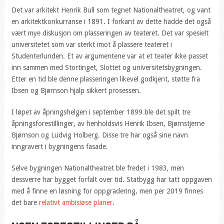
Det var arkitekt Henrik Bull som tegnet Nationaltheatret, og vant
en arkitektkonkurranse i 1891. I forkant av dette hadde det også
vært mye diskusjon om plasseringen av teateret. Det var spesielt
universitetet som var sterkt imot å plassere teateret i
Studenterlunden. Et av argumentene var at et teater ikke passet
inn sammen med Stortinget, Slottet og universitetsbygningen.
Etter en tid ble denne plasseringen likevel godkjent, støtte fra
Ibsen og Bjørnson hjalp sikkert prosessen.
I løpet av åpningshelgen i september 1899 ble det spilt tre
åpningsforestillinger, av henholdsvis Henrik Ibsen, Bjørnstjerne
Bjørnson og Ludvig Holberg. Disse tre har også sine navn
inngravert i bygningens fasade.
Selve bygningen Nationaltheatret ble fredet i 1983, men
dessverre har bygget forfalt over tid. Statbygg har tatt oppgaven
med å finne en løsning for oppgradering, men per 2019 finnes
det bare
relativt ambisiøse planer
.