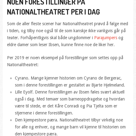
NOEN FORESTILLINGER PÅ
NATIONALTHEATRET PER I DAG
Som de aller fleste scener har Nationaltheatret prøvd å følge med
i tiden, og tilby noe også til de som kanskje ikke vanligvis går på
teater. Forhåpentligvis skal både ungdommer i
Parajumpers
og
eldre damer som leser Ibsen, kunne finne noe de liker her.
Per 2019 er noen eksempel på forestillinger som settes opp på
Nationaltheatret:
Cyrano. Mange kjenner historien om Cyrano de Bergerac,
som i denne forestillingen er gestaltet av Bjarte Hjelmeland.
Lille Eyolf. Denne forestillingen av Ibsen føles svært aktuell
også i dag. Med temaer som barneoppdragelse og hvordan
være til stede, er det Kåre Conradi og Pia Tjelta som er
stjernene i denne forestillingen.
Den kjempestore pæra. Nationaltheatret tilbyr virkelig noe
for alle og enhver, og mange barn vil kjenne til historien om
den kjempestore pæra.